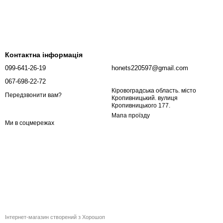
Контактна інформація
099-641-26-19
honets220597@gmail.com
067-698-22-72
Кіровоградська область. місто
Передзвонити вам?
Кропивницький. вулиця
Кропивницького 177.
Мапа проїзду
Ми в соцмережах
Інтернет-магазин створений з Хорошоп