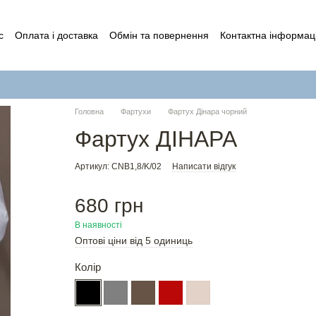
с
Оплата і доставка
Обмін та повернення
Контактна інформац
а користувача
Публічний договір (Оферта)
Головна
Фартухи
Фартух Дінара чорний
Фартух ДІНАРА
Артикул: CNB1,8/K/02
Написати відгук
680 грн
В наявності
Оптові ціни від 5 одиниць
Колір