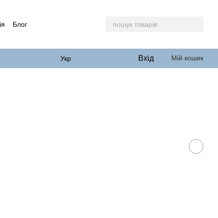
ія
Блог
Вхід
Мій кошик
Укр