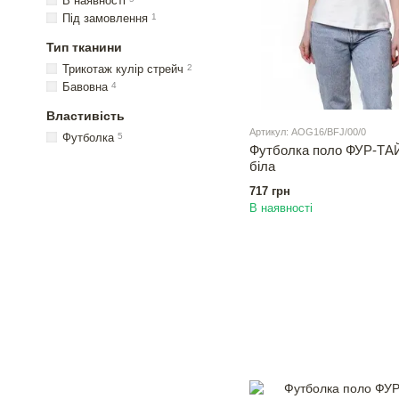
В наявності
Під замовлення
1
Тип тканини
Трикотаж кулір стрейч
2
Бавовна
4
Властивість
Артикул: АOG16/BFJ/00/0
Футболка
5
Футболка поло ФУР-ТА
біла
717 грн
В наявності