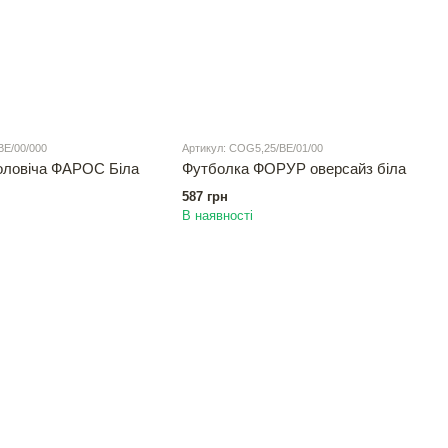
BЕ/00/000
Артикул: COG5,25/BЕ/01/00
оловіча ФАРОС Біла
Футболка ФОРУР оверсайз біла
587 грн
В наявності