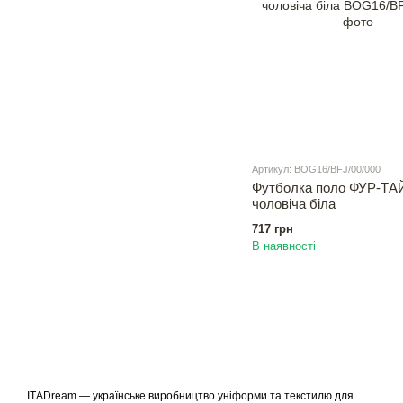
Артикул: BOG16/BFJ/00/000
Футболка поло ФУР-Т
чоловіча біла
717 грн
В наявності
ІТАDream — українське виробництво уніформи та текстилю для