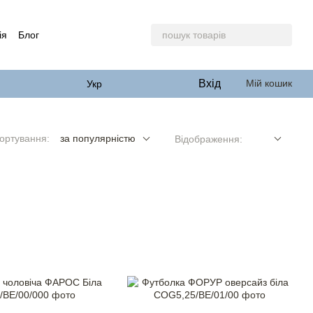
ія
Блог
Вхід
Мій кошик
Укр
ортування:
за популярністю
Відображення: