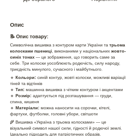
Опис
📝
Опис товару:
Символічна вишивка з контуром карти України та
трьома
колосками пшениці
, виконаними у національних
жовто-
синіх тонах
— це зображення, що говорить саме за
себе. Три колоски уособлюють родючість, силу народу,
триєдність минулого, сучасного і майбутнього.
🔹
Кольори:
синій контур, жовті колоски, можливі варіації
тіней та відтінків
🔹
Тип:
машинна вишивка з чітким контуром і акцентами
🔹
Розмір:
адаптується під розташування — груди,
спина, кишеня
🔹
Матеріали:
можна наносити на сорочки, кітелі,
фартухи, футболки, головні убори, світшоти
🌾 Вишивка «Україна з трьома колосками» — це
візуальний символ нашої сили, гідності й родючої землі.
Ідеально підходить для патріотичних образів,