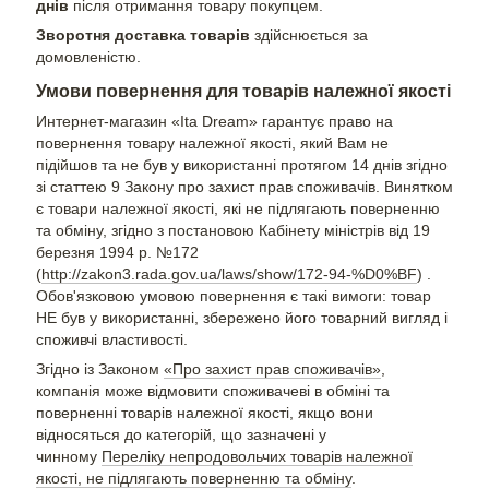
днів
після отримання товару покупцем.
Зворотня доставка товарів
здійснюється за
домовленістю.
Умови повернення для товарів належної якості
Интернет-магазин «Ita Dream» гарантує право на
повернення товару належної якості, який Вам не
підійшов та не був у використанні протягом 14 днів згідно
зі статтею 9 Закону про захист прав споживачів. Винятком
є ​​товари належної якості, які не підлягають поверненню
та обміну, згідно з постановою Кабінету міністрів від 19
березня 1994 р. №172
(
http://zakon3.rada.gov.ua/laws/show/172-94-%D0%BF
) .
Обов'язковою умовою повернення є такі вимоги: товар
НЕ був у використанні, збережено його товарний вигляд і
споживчі властивості.
Згідно із Законом
«Про захист прав споживачів»
,
компанія може відмовити споживачеві в обміні та
поверненні товарів належної якості, якщо вони
відносяться до категорій, що зазначені у
чинному
Переліку непродовольчих товарів належної
якості, не підлягають поверненню та обміну
.